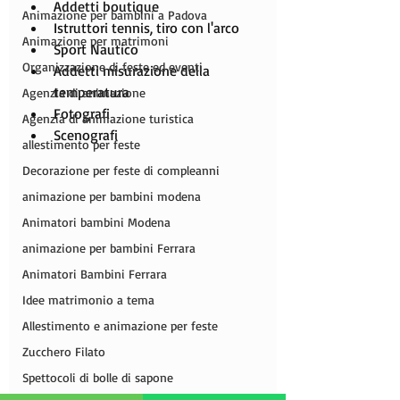
Addetti boutique
Animazione per bambini a Padova
Istruttori tennis, tiro con l'arco
Animazione per matrimoni
Sport Nautico
Organizzazione di feste ed eventi
Addetti misurazione della 
temperatura
Agenzia di animazione
Fotografi
Agenzia di animazione turistica
Scenografi 
allestimento per feste
Decorazione per feste di compleanni
animazione per bambini modena
Animatori bambini Modena
animazione per bambini Ferrara
Animatori Bambini Ferrara
Idee matrimonio a tema
Allestimento e animazione per feste
Zucchero Filato
Spettocoli di bolle di sapone