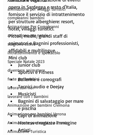
Animazione Turistica
opera in Sardegna e resto d'Italia, 
animazione per villaggi turistici
fornisce il servizio di intrattenimento 
compleanni bambini
per strutture alberghiere: resort, 
Animazione Per Compleanni
hotel, villaggi turistici.
animazione per natale
Piccoli, medie, grandi staff di 
animatori e Bagnini professionisti, 
stagione estiva
affidabili e multilingue.
intrattenimento e spettacolo
Mini club
Speciale Natale 2023
Junior club
diventare animatore
Sportivi e Fitness
feste per bambini
Ballerine e coreografi
Tecnici audio e Deejay
lavora con noi
Musicisti
lavorare con i bambini
Bagnini di salvataggio per mare 
Animazione per bambini Cremona
e piscina
Animazione per bambini Verona
Capi di animazione
Hostess e ragazze immagine
Animazione per bambini a Trento
Artisti
Animazione Turistica