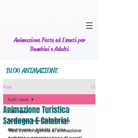
Animazione Feste ed Eventi per
Bambini e Adulti
BLOG ANIMAZIONE
Post
Tutti i post
Animazione Turistica
Tutti i post
Sardegna E Calabria!
Animazione feste bambini Parma
Allestimento e Addobbi a Tema
Med Events agenzia di animazione 
turistica e organizzazione di eventi 