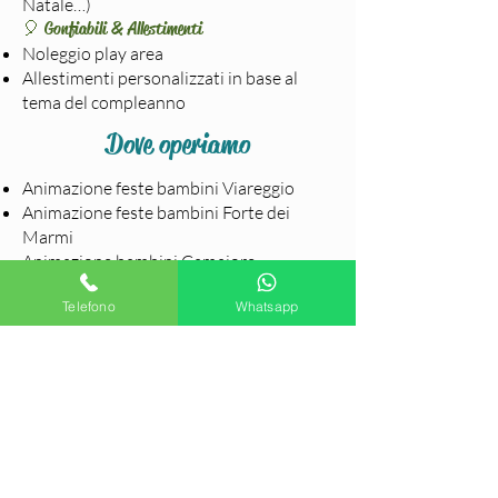
Natale…)
🎈 Gonfiabili & Allestimenti
Noleggio play area
Allestimenti personalizzati in base al
tema del compleanno
Dove operiamo
Animazione feste bambini Viareggio
Animazione feste bambini Forte dei
Marmi
Animazione bambini Camaiore
Animazione feste bambini Pietrasanta
Telefono
Whatsapp
Animazione eventi per bambini in tutta
la Versilia
Perché scegliere Med Events
✅ Animatori professionisti e certificati
✅ Programmi personalizzati per fasce
d’età
✅ Animazione bilingue (se disponibile)