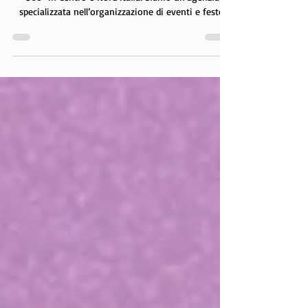
🎉 Agenzia Eventi & Spettacoli – Divertimento a
360° in Centro e Nord Italia! Siamo un’agenzia
specializzata nell’organizzazione di eventi e feste,
attiva in diverse regioni del Nord e Centro Italia. Con
anni di esperienza e un team altamente qualificato,
offriamo intrattenimento su misura per tutte le età:
✨ Spettacoli e animazione per bambini🎭
Intrattenimento per adulti🎈 Feste private, eventi
aziendali, cerimonie e manifestazioni pubbliche
Dalla progettazione alla real