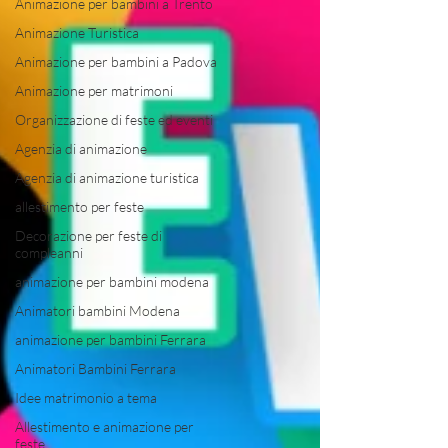
Animazione per bambini a Trento
Animazione Turistica
Animazione per bambini a Padova
Animazione per matrimoni
Organizzazione di feste ed eventi
Agenzia di animazione
Agenzia di animazione turistica
allestimento per feste
Decorazione per feste di
compleanni
animazione per bambini modena
Animatori bambini Modena
animazione per bambini Ferrara
Animatori Bambini Ferrara
Idee matrimonio a tema
Allestimento e animazione per
feste