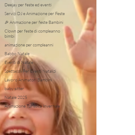
Deejay per feste ed eventi
Servizi DJ e Animazione per Feste
🎉 Animazione per feste Bambini
Clown per feste di compleanno
bimbi
animazione per compleanni
Babbo Natale
Eventi di Natale
Spettacoli Per Eventi Natalizi
Lavoro Animatori Bambini
baby sitter
Natale 2025
Animazione Turistica Invernale