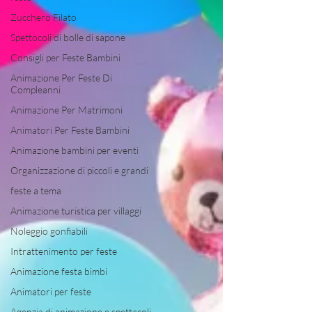
Zucchero Filato
Spettocoli di bolle di sapone
Consigli per Feste Bambini
Animazione Per Feste Di
Compleanni
Animazione Per Matrimoni
Animatori Per Feste Bambini
Animazione bambini per eventi
Organizzazione di piccoli e grandi
feste a tema
Animazione turistica per villaggi
Noleggio gonfiabili
Intrattenimento per feste
Animazione festa bimbi
Animatori per feste
Agenzia di animazione e spettacoli