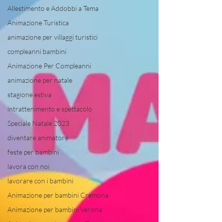
Allestimento e Addobbi a Tema
Animazione Turistica
animazione per villaggi turistici
compleanni bambini
Animazione Per Compleanni
animazione per natale
stagione estiva
intrattenimento e spettacolo
Speciale Natale 2023
diventare animatore
feste per bambini
lavora con noi
lavorare con i bambini
Animazione per bambini Cremona
Animazione per bambini Verona