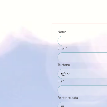
Nome
*
Email
*
Telefono
Età?
Selettore data