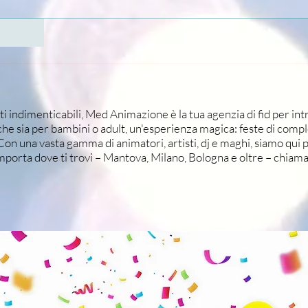
i indimenticabili, Med Animazione è la tua agenzia di fid per int
e sia per bambini o adult, un'esperienza magica: feste di comp
 Con una vasta gamma di animatori, artisti, dj e maghi, siamo qui 
importa dove ti trovi – Mantova, Milano, Bologna e oltre – chi