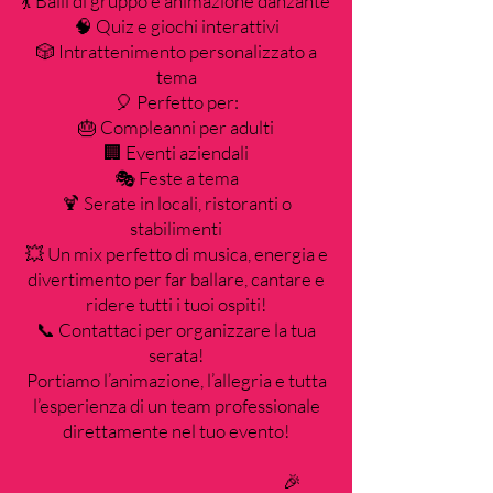
💃 Balli di gruppo e animazione danzante
🧠 Quiz e giochi interattivi
🎲 Intrattenimento personalizzato a
tema
🎈 Perfetto per:
🎂 Compleanni per adulti
🏢 Eventi aziendali
🎭 Feste a tema
🍹 Serate in locali, ristoranti o
stabilimenti
💥 Un mix perfetto di musica, energia e
divertimento per far ballare, cantare e
ridere tutti i tuoi ospiti!
📞 Contattaci per organizzare la tua
serata!
Portiamo l’animazione, l’allegria e tutta
l’esperienza di un team professionale
direttamente nel tuo evento!
🎉