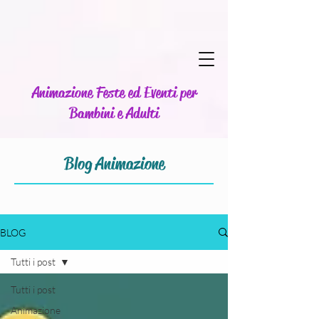
Animazione Feste ed Eventi per
Bambini e Adulti
Blog Animazione
BLOG
Tutti i post
Tutti i post
Animazione