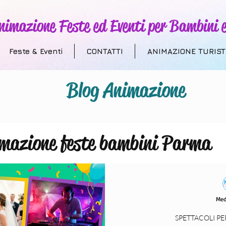
nimazione Feste ed Eventi per Bambini e
Feste & Eventi
CONTATTI
ANIMAZIONE TURIST
Blog Animazione
mazione feste bambini Parma
 Addobbi a Tema
Animazione T
Med
villaggi turistici
compleanni
SPETTACOLI PE