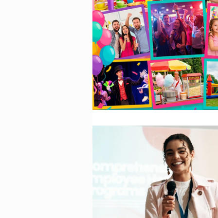
Animazione Pe
stagione estiva
Speciale Natal
feste per bambi
Animazione pe