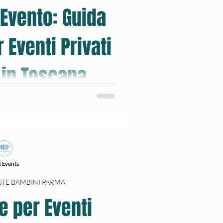
 Evento: Guida
natale
 Eventi Privati
 in Toscana,
 Nord Italia
ra, La Spezia, Toscana, Liguria e Nord
bambini, matrimoni, eventi aziendali,
bili e allestimenti.
con i bambini
 Events
STE BAMBINI PARMA
e per Eventi