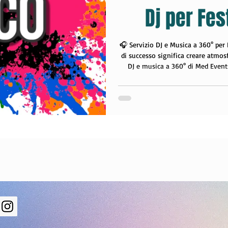
Dj per Fes
r Compleanni
animazione per 
🎧 Servizio DJ e Musica a 360° per
di successo significa creare atmosf
DJ e musica a 360° di Med Event
intrattenimento e spettacolo
professionalità in ogni tipo di fes
appuntamenti pubblici. 🎤 DJ profe
nostri deejay professionisti e ani
occasione in un’espe
e 2023
diventare animatore
ni
lavora con noi
lavorare 
r bambini Cremona