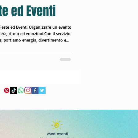
te ed Eventi
natale
 Feste ed Eventi Organizzare un evento
era, ritmo ed emozioni.Con il servizio
s, portiamo energia, divertimento e
ta, dai piccoli eventi privati ai grandi
ssionisti per piccoli e grandi eventi I
matori sono pronti a trasformare ogni
rienza coinvolgente: 🎉
con i bambini