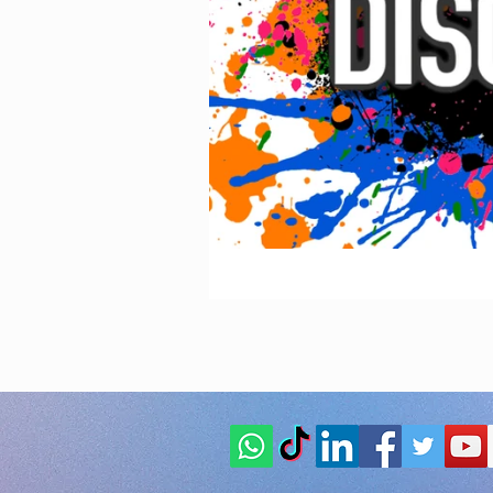
Animazione Pe
stagione estiva
Speciale Natal
feste per bambi
Animazione pe