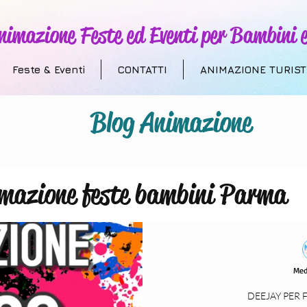
nimazione Feste ed Eventi per Bambini e
Feste & Eventi
CONTATTI
ANIMAZIONE TURIST
Blog Animazione
mazione feste bambini Parma
 Addobbi a Tema
Animazione T
Med
villaggi turistici
compleanni
DEEJAY PER 