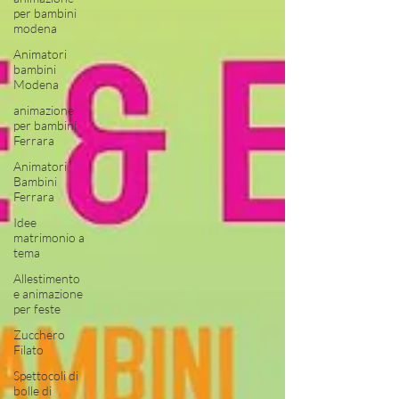
per bambini
modena
Animatori
bambini
Modena
animazione
per bambini
Ferrara
Animatori
Bambini
Ferrara
Idee
matrimonio a
tema
Allestimento
e animazione
per feste
Zucchero
Filato
Spettocoli di
bolle di