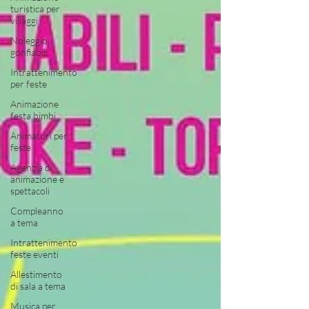
turistica per
villaggi
Noleggio
gonfiabili
Intrattenimento
per feste
Animazione
festa bimbi
Animatori per
feste
Agenzia di
animazione e
spettacoli
Compleanno
a tema
Intrattenimento
feste eventi
Allestimento
di sala a tema
Musica per