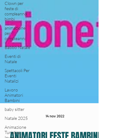
Clown per
feste di
compleanno
bimbi
animazione
per
compleanni
Babbo Natale
Eventi di
Natale
Spettacoli Per
Eventi
Natalizi
Lavoro
Animatori
Bambini
baby sitter
Natale 2025
Animazione
14 nov 2022
Turistica
Invernale