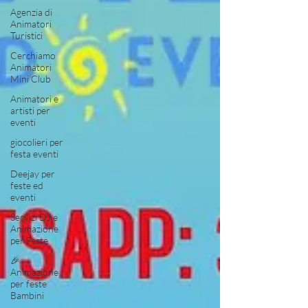
Agenzia di
Animatori
Turistici
Cerchiamo
Animatori
Mini Club
Animatori e
artisti per
eventi
giocolieri per
festa eventi
Deejay per
feste ed
eventi
Servizi DJ e
Animazione
per Feste
🎉
Animazione
per feste
Bambini