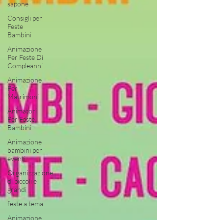
sapone
Consigli per
Feste
Bambini
Animazione
Per Feste Di
Compleanni
Animazione
Per
Matrimoni
Animatori
Per Feste
Bambini
Animazione
bambini per
eventi
Organizzazione
di piccoli e
grandi
feste a tema
Animazione