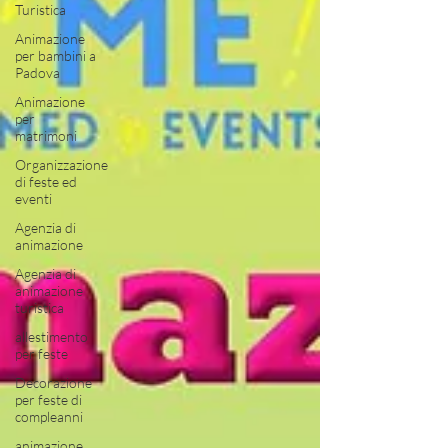
Turistica
Animazione
per bambini a
Padova
Animazione
per
matrimoni
Organizzazione
di feste ed
eventi
Agenzia di
animazione
Agenzia di
animazione
turistica
allestimento
per feste
Decorazione
per feste di
compleanni
animazione