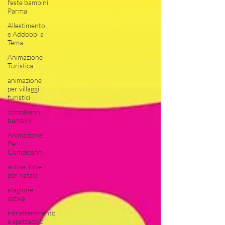
feste bambini
Parma
Allestimento
e Addobbi a
Tema
Animazione
Turistica
animazione
per villaggi
turistici
compleanni
bambini
Animazione
Per
Compleanni
animazione
per natale
stagione
estiva
intrattenimento
e spettacolo