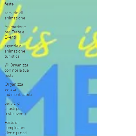
feste
servizio di
animazione
Animazione
per Feste e
Eventi
agenzia di
animazione
turistica
🎉 Organizza
con noi la tua
festa
Organizza
serata
indimenticabile
Servizi di
artisti per
feste eventi
Feste di
compleanni
idee e prezzi