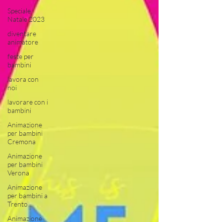
Speciale
Natale 2023
diventare
animatore
feste per
bambini
lavora con
noi
lavorare con i
bambini
Animazione
per bambini
Cremona
Animazione
per bambini
Verona
Animazione
per bambini a
Trento
Animazione