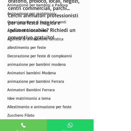
oratorio, proloco, locali, negozi, 
Animazione per bambini a Padova
centri commerciali, parchi...
Animazione per matrimoni
Cerchi animatori professionisti 
Organizzazione di feste ed eventi
per una festa magica e 
indimentiocabile? Richiedi un 
Agenzia di animazione
preventivo gratuito!
Agenzia di animazione turistica
allestimento per feste
Decorazione per feste di compleanni
animazione per bambini modena
Animatori bambini Modena
animazione per bambini Ferrara
Animatori Bambini Ferrara
Idee matrimonio a tema
Allestimento e animazione per feste
Zucchero Filato
Spettocoli di bolle di sapone