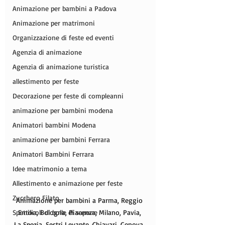
Animazione per bambini a Padova
Animazione per matrimoni
Organizzazione di feste ed eventi
Agenzia di animazione
Agenzia di animazione turistica
allestimento per feste
Decorazione per feste di compleanni
animazione per bambini modena
Animatori bambini Modena
animazione per bambini Ferrara
Animatori Bambini Ferrara
Idee matrimonio a tema
Allestimento e animazione per feste
Zucchero Filato
Animazione per bambini a Parma, Reggio 
Spettocoli di bolle di sapone
Emilia, Bologna, Piacenza, Milano, Pavia, 
La Spezia, Sestri Levante, Chiavari, Genova, 