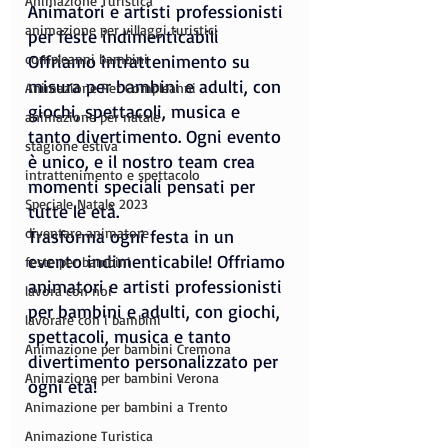
Animazione Turistica
Animatori e artisti professionisti 
animazione per villaggi turistici
per feste indimenticabili
compleanni bambini
Offriamo intrattenimento su 
misura per bambini e adulti, con 
Animazione Per Compleanni
giochi, spettacoli, musica e 
animazione per natale
tanto divertimento. Ogni evento 
stagione estiva
è unico, e il nostro team crea 
intrattenimento e spettacolo
momenti speciali pensati per 
Speciale Natale 2023
tutte le età.
diventare animatore
Trasforma ogni festa in un 
evento indimenticabile! Offriamo 
feste per bambini
animatori e artisti professionisti 
lavora con noi
per bambini e adulti, con giochi, 
lavorare con i bambini
spettacoli, musica e tanto 
Animazione per bambini Cremona
divertimento personalizzato per 
Animazione per bambini Verona
ogni età!
Animazione per bambini a Trento
Animazione Turistica