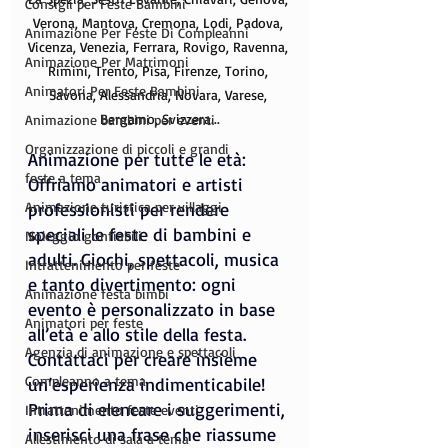
Consigli per Feste Bambini
Verona, Mantova, Cremona, Lodi, Padova, 
Animazione Per Feste Di Compleanni
Vicenza, Venezia, Ferrara, Rovigo, Ravenna, 
Animazione Per Matrimoni
Rimini, Trento, Pisa, Firenze, Torino, 
Animatori Per Feste Bambini
Savona, Alessandria, Novara, Varese, 
Bergamo, Svizzera...
Animazione bambini per eventi
Organizzazione di piccoli e grandi
Animazione per tutte le età:
feste a tema
Offriamo animatori e artisti 
Animazione turistica per villaggi
professionisti per rendere 
speciali le feste di bambini e 
Noleggio gonfiabili
adulti. Giochi, spettacoli, musica 
Intrattenimento per feste
e tanto divertimento: ogni 
Animazione festa bimbi
evento è personalizzato in base 
Animatori per feste
all’età e allo stile della festa. 
Agenzia di animazione e spettacoli
Contattaci per creare insieme 
Compleanno a tema
un’esperienza indimenticabile!
Prima di elencare i suggerimenti, 
Intrattenimento feste eventi
inserisci una frase che riassume 
Allestimento di sala a tema