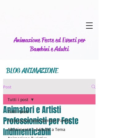
Animazione Feste ed Eventi per
Bambini e Adulti
BLOG ANIMAZIONE
Post
Tutti i post
Animatori e Artisti
Tutti i post
Professionisti per Feste
Animazione feste bambini Parma
Indimenticabili
Allestimento e Addobbi a Tema