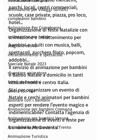
Animazione Turistica
parchi, locali, centri commerciali, 
animazione per villaggi turistici
scuole, case private, piazza, pro loco, 
compleanni bambini
hotel...
Animazione Per Compleanni
Organizzazione di feste Natalizie con 
animazione per natale
animazione e intrattenimento per 
bambini e adulti con musica, balli, 
stagione estiva
spettacoli, zucchero filato, popcorn, 
intrattenimento e spettacolo
addobbi...
Speciale Natale 2023
Il servizio di animazione per bambini 
diventare animatore
e Babbo Natale a domicilio in tanti 
feste per bambini
città del nord e centro Italia.
Stai per organizzare un evento di 
lavora con noi
Natale e cerchi animatori per bambini 
lavorare con i bambini
esperti per rendere l'evento magico e 
Animazione per bambini Cremona
indimenticabile? Contatta l'agenzia di 
Animazione per bambini Verona
organizzazione di eventi e feste per 
bambini la Med events!
Animazione per bambini a Trento
Animazione Turistica