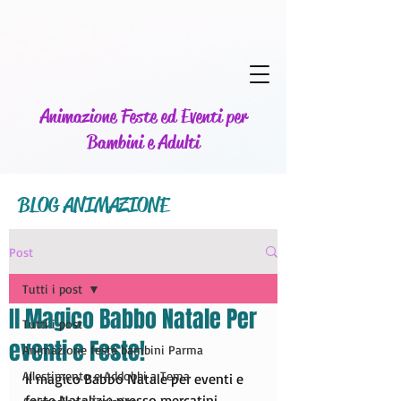
Animazione Feste ed Eventi per
Bambini e Adulti
BLOG ANIMAZIONE
Post
Tutti i post
Il Magico Babbo Natale Per
Tutti i post
eventi e Feste!
Animazione feste bambini Parma
Allestimento e Addobbi a Tema
Il magico Babbo Natale per eventi e 
feste Natalizie presso mercatini, 