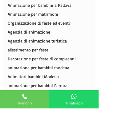
Animazione per bambini a Padova
Animazione per matrimoni
Organizzazione di feste ed eventi
Agenzia di animazione
Agenzia di animazione turistica
allestimento per feste
Decorazione per feste di compleanni
animazione per bambini modena
Animatori bambini Modena
animazione per bambini Ferrara
Animatori Bambini Ferrara
Telefono
Whatsapp
Idee matrimonio a tema
Allestimento e animazione per feste
Zucchero Filato
Il magico Babbo Natale per eventi Natalizie
Spettocoli di bolle di sapone