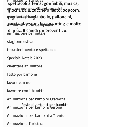
Animazione Turistica
spettacoli a tema: gonfiabili, musica, 
animazione per villaggi turistici
giochi, balli, zucchero filato, popcorn, 
pignatte, magia, bolle, palloncini, 
compleanni bambini
caccia al tesoro, face painting e molto 
Animazione Per Compleanni
di più... Richiedi un preventivo!
animazione per natale
stagione estiva
intrattenimento e spettacolo
Speciale Natale 2023
diventare animatore
feste per bambini
lavora con noi
lavorare con i bambini
Animazione per bambini Cremona
Feste divertenti per bambini
Animazione per bambini Verona
Animazione per bambini a Trento
Animazione Turistica