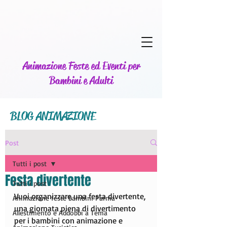
Animazione Feste ed Eventi per
Bambini e Adulti
BLOG ANIMAZIONE
Post
Tutti i post
Festa divertente
Tutti i post
Vuoi organizzare una festa divertente, 
Animazione feste bambini Parma
una giornata piena di divertimento 
Allestimento e Addobbi a Tema
per i bambini con animazione e 