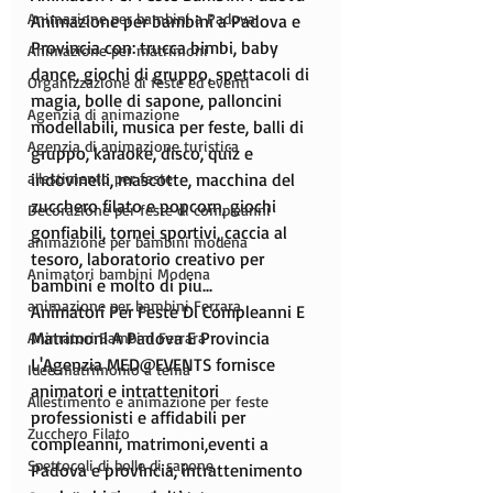
Animazione per bambini a Padova
Animazione per bambini a Padova e 
Provincia con: trucca bimbi, baby 
Animazione per matrimoni
dance, giochi di gruppo, spettacoli di 
Organizzazione di feste ed eventi
magia, bolle di sapone, palloncini 
Agenzia di animazione
modellabili, musica per feste, balli di 
Agenzia di animazione turistica
gruppo, karaoke, disco, quiz e 
allestimento per feste
indovinelli, mascotte, macchina del 
zucchero filato e popcorn, giochi 
Decorazione per feste di compleanni
gonfiabili, tornei sportivi, caccia al 
animazione per bambini modena
tesoro, laboratorio creativo per 
Animatori bambini Modena
bambini e molto di piu...
animazione per bambini Ferrara
Animatori Per Feste Di Compleanni E 
Matrimoni A Padova E Provincia
Animatori Bambini Ferrara
L'Agenzia MED@EVENTS fornisce 
Idee matrimonio a tema
animatori e intrattenitori 
Allestimento e animazione per feste
professionisti e affidabili per 
Zucchero Filato
compleanni, matrimoni,eventi a 
Spettocoli di bolle di sapone
Padova e provincia, intrattenimento 