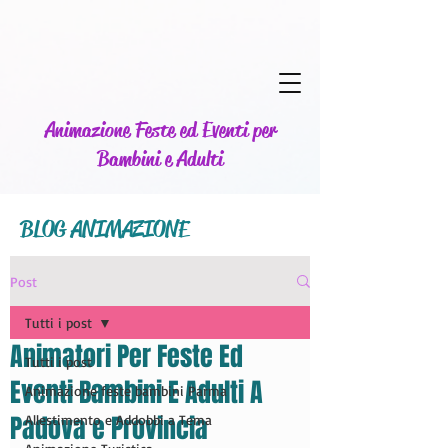
Animazione Feste ed Eventi per
Bambini e Adulti
BLOG ANIMAZIONE
Post
Tutti i post
Animatori Per Feste Ed
Tutti i post
Eventi Bambini E Adulti A
Animazione feste bambini Parma
Padova e Provincia
Allestimento e Addobbi a Tema