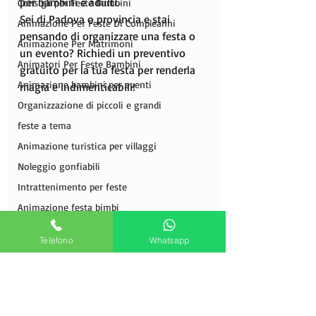
per bambini e adulti.
Consigli per Feste Bambini
Sei di Padova o provincia e stai 
Animazione Per Feste Di Compleanni
pensando di organizzare una festa o 
Animazione Per Matrimoni
un evento? Richiedi un preventivo 
Animatori Per Feste Bambini
gratuito per la tua festa per renderla 
Animazione bambini per eventi
magia e indimenticabili!
Organizzazione di piccoli e grandi
feste a tema
Animazione turistica per villaggi
Noleggio gonfiabili
Intrattenimento per feste
Animazione festa bimbi
Animatori per feste
Telefono
Whatsapp
Agenzia di animazione e spettacoli
Compleanno a tema
Intrattenimento feste eventi
Allestimento di sala a tema