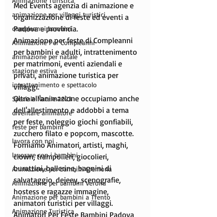
Animazione Turistica
Med Events agenzia di animazione e 
animazione per villaggi turistici
organizzazione di feste ed eventi a 
Padova e provincia.
compleanni bambini
Animazione per feste di Compleanni 
Animazione Per Compleanni
per bambini e adulti, intrattenimento 
animazione per natale
per matrimoni, eventi aziendali e 
stagione estiva
privati, animazione turistica per 
intrattenimento e spettacolo
villaggi.
Oltre all'animazione occupiamo anche 
Speciale Natale 2023
dell'allestimento e addobbi a tema 
diventare animatore
per feste, noleggio giochi gonfiabili, 
feste per bambini
zucchero filato e popcorn, mascotte.
lavora con noi
Forniamo Animatori, artisti, maghi, 
lavorare con i bambini
clown, trampolieri, giocolieri, 
burattini, ballerine, bagnini di 
Animazione per bambini Cremona
salvataggio, dejeey, scenografie, 
Animazione per bambini Verona
hostess e ragazze immagine, 
Animazione per bambini a Trento
animatori turistici per villaggi.
Animazione Turistica
Animatori Per Feste Bambini Padova