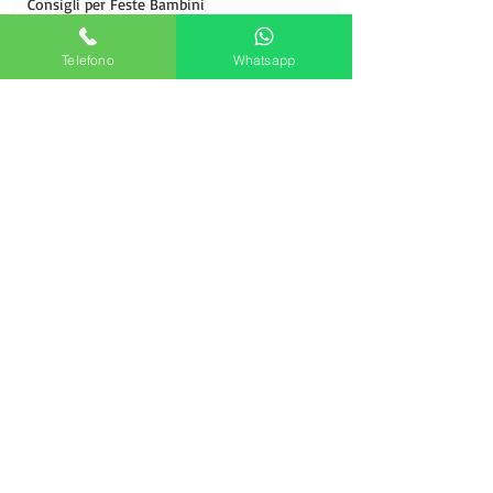
Consigli per Feste Bambini
Animazione Per Feste Di Compleanni
Telefono
Whatsapp
Animazione Per Matrimoni
Animatori Per Feste Bambini
Animazione bambini per eventi
Organizzazione di piccoli e grandi
feste a tema
Animazione Bambini Carnevale
Animazione turistica per villaggi
Noleggio gonfiabili
Intrattenimento per feste
Animazione festa bimbi
Animatori per feste
Agenzia di animazione e spettacoli
Compleanno a tema
Commenti
Intrattenimento feste eventi
Allestimento di sala a tema