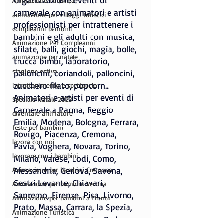
Organizzazione eventi di 
Animazione Turistica
carnevale con animatori e artisti 
animazione per villaggi turistici
professionisti per intrattenere i 
compleanni bambini
bambini e gli adulti con musica, 
Animazione Per Compleanni
sfilate, balli, giochi, magia, bolle, 
animazione per natale
trucca bimbi, laboratorio, 
stagione estiva
palloncini, coriandoli, palloncini, 
zucchero filato, popcorn...
intrattenimento e spettacolo
Animatori e artisti per eventi di 
Speciale Natale 2023
Carnevale a Parma, Reggio 
diventare animatore
Emilia, Modena, Bologna, Ferrara, 
feste per bambini
Rovigo, Piacenza, Cremona, 
lavora con noi
Pavia, Voghera, Novara, Torino, 
lavorare con i bambini
Milano, Varese, Lodi, Como, 
Alessandria, Genova, Savona, 
Animazione per bambini Cremona
Sestri Levante, Chiavari, 
Animazione per bambini Verona
Sanremo, Firenze, Pisa, Livorno, 
Animazione per bambini a Trento
Prato, Massa, Carrara, la Spezia, 
Animazione Turistica