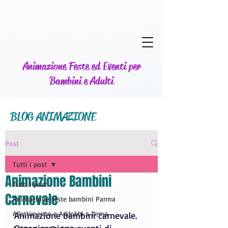
Animazione Feste ed Eventi per
Bambini e Adulti
BLOG ANIMAZIONE
Post
Tutti i post
Animazione Bambini
Tutti i post
Carnevale
Animazione feste bambini Parma
Allestimento e Addobbi a Tema
Animazione bambini carnevale.