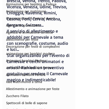
Brescia, Verona, Trento, Padova, 
Animazione per bambini a Padova
Vicenza, Venezia, Udine, Treviso, 
Animazione per matrimoni
Chioggia, Ravenna, Rimini, 
Organizzazione di feste ed eventi
Cesena, Forlì, Cervia, Ancona, 
Bergamo, Svizzera...
Agenzia di animazione
Il servizio di allestimento e 
Agenzia di animazione turistica
addobbi per Carnevale a tema 
allestimento per feste
con scenografie, costume, audio 
Decorazione per feste di compleanni
e luci...
animazione per bambini modena
Stai organizzando per l'evento di 
Animatori bambini Modena
Carnevale e cerchi animatori e 
artisti? Richiedi un preventivo 
animazione per bambini Ferrara
gratuito per rendere il Carnevale 
Animatori Bambini Ferrara
magico e indimenticabile!
Idee matrimonio a tema
Allestimento e animazione per feste
Zucchero Filato
Spettocoli di bolle di sapone