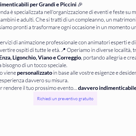
imenticabili per Grandi e Piccini
 🎉
timento e Addobbi a Tema
nda è specializzata nell’organizzazione di eventi e feste su m
ambini e adulti. Che si tratti di un compleanno, un matrimon
 siamo pronti a trasformare ogni occasione in un momento un
zione Turistica
ervizi di animazione professionale con animatori esperti e di
vertire ospiti di tutte le età.📍 Operiamo in diverse località, tr
’Enza, Ligonchio, Viano e Correggio
, portando allegria e crea
zione per villaggi turistici
a bisogno di un tocco speciale.
o viene 
personalizzato
 in base alle vostre esigenze e desider
’esperienza davvero su misura.
eanni bambini
r rendere il tuo prossimo evento… 
davvero indimenticabil
Richiedi un preventivo gratuito
zione Per Compleanni
zione per natale
stagione est