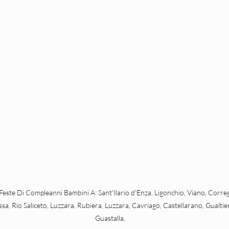
zione per bambini Verona
zione per bambini a Trento
zione Turistica
zione per bambini a Padova
zione per matrimoni
Feste Di Compleanni Bambini A: Sant'Ilario d'Enza, Ligonchio, Viano, Correg
sa, Rio Saliceto, Luzzara, Rubiera, Luzzara, Cavriago, Castellarano, Gualtier
izzazione di feste ed eventi
Guastalla.