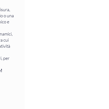
isura, 
io o una 
ico e 
namici, 
a cui 
tività 
i, per 
e!
iva