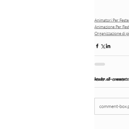
Agenz
Animatori Per Fest
Animazione Per Fes
Organizzazione di pi
Agenz
alles
header.all-comments
Decor
anima
comment-box.p