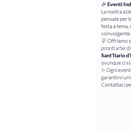
🎉 
Eventi Ind
Alles
La nostra azie
pensate per b
festa a tema,
Anima
coinvolgente.
🎈 Offriamo s
pronti a far di
Sant'Ilario d
anima
ovunque ci si
✨ Ogni event
garantirvi un
compl
Contattaci pe
Anima
anima