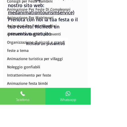
Consigli per Feste Bambini
nostro sito web: 
Animazione Per Feste Di Compleanni
medanimationtourismservice)
Animazione Per Matrimoni
Prenota con noi la tua festa o il 
Animatori Per Feste Bambini
tuo evento! Richiedi un 
preventivo gratuito
Animazione bambini per eventi
Organizzazione di piccoli e grandi
Richiedi un preventivo
feste a tema
Animazione turistica per villaggi
Noleggio gonfiabili
Intrattenimento per feste
Animazione festa bimbi
Animatori per feste
Agenzia di animazione e spettacoli
Telefono
Whatsapp
Compleanno a tema
Intrattenimento feste eventi
Allestimento di sala a tema