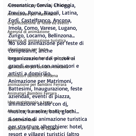
Cesenatico, Cervia, Chioggia, 
Animazione per bambini a Padova
Treviso, Roma, Napoli, Latina, 
Animazione per matrimoni
Forlì, Castelfranco, Ancona, 
Organizzazione di feste ed eventi
Imola, Como, Varese, Lugano, 
Agenzia di animazione
Zurigo, Locarno, Bellinzona...
Agenzia di animazione turistica
No solo animazione per feste di 
allestimento per feste
compleanni, anche 
organizzazione dei piccoli ai 
Decorazione per feste di compleanni
grandi eventi con animatori e 
animazione per bambini modena
artisti a domicilio.
Animatori bambini Modena
Animazione per Matrimoni, 
animazione per bambini Ferrara
Battesimi, Inaugurazione, feste 
Animatori Bambini Ferrara
aziendali, eventi di piazza, 
Idee matrimonio a tema
animazione serale con dj, 
musica, karaoke, balli, giochi...
Allestimento e animazione per feste
Il servizio di animazione turistica 
Zucchero Filato
per strutture alberghiere: hotel, 
Spettocoli di bolle di sapone
resort e villaggi turistici (altro 