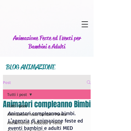
Animazione Feste ed Eventi per
Bambini e Adulti
BLOG ANIMAZIONE
Post
Tutti i post
Animatori compleanno Bimbi
Tutti i post
Animatori compleanno bimbi.
Animazione feste bambini Parma
L'agenzia di animazione feste ed 
Allestimento e Addobbi a Tema
eventi bambini e adulti MED 