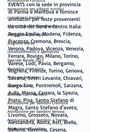
Animazione Turistica
EVENTS con la sede in provincia 
animazione per villaggi turistici
di Parma e Mantova e fornisce 
compleanni bambini
animatori per feste provenienti 
da città del Nord e Centro Italia: 
Animazione Per Compleanni
Reggio Emilia, Modena, Fidenza, 
animazione per natale
Piacenza, Cremona, Brescia, 
stagione estiva
Verona, Padova, Vicenza, Venezia, 
intrattenimento e spettacolo
Ferrara, Rovigo, Milano, Torino, 
Speciale Natale 2023
Varese, Lodi, Pavia, Bergamo, 
diventare animatore
Voghera, Firenze, Torino, Genova, 
feste per bambini
Savona, Sestri Levante, Chiavari, 
Borgo Taro, Pontremoli, Sarzana, 
lavora con noi
Aulla, Massa, Carrara, la Spezia, 
lavorare con i bambini
Prato, Pisa, Santo Stefano di 
Animazione per bambini Cremona
Magra, Santo Stefano d'aveto, 
Animazione per bambini Verona
Livorno, Grosseto, Novara, 
Animazione per bambini a Trento
Alessandria, Aosta, Asti, Biella, 
Animazione Turistica
Belluno, Ravenna, Cesena, 