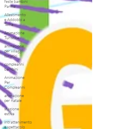
feste bambini
Parma
Allestimento
e Addobbi a
Tema
Animazione
Turistica
animazione
per villaggi
turistici
compleanni
bambini
Animazione
Per
Compleanni
animazione
per natale
stagione
estiva
intrattenimento
e spettacolo