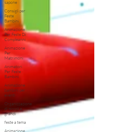
sapone
Consigli per
Feste
Bambini
Animazione
Per Feste Di
Compleanni
Animazione
Per
Matrimoni
Animatori
Per Feste
Bambini
Animazione
bambini per
eventi
Organizzazione
di piccoli e
grandi
feste a tema
Animazione