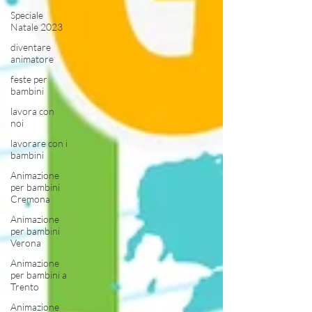
Speciale
Natale 2023
diventare
animatore
feste per
bambini
lavora con
noi
lavorare con i
bambini
Animazione
per bambini
Cremona
Animazione
per bambini
Verona
Animazione
per bambini a
Trento
Animazione