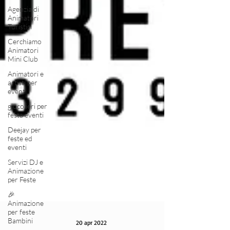
Agenzia di
Animatori
Turistici
Cerchiamo
Animatori
Mini Club
Animatori e
artisti per
eventi
giocolieri per
festa eventi
Deejay per
feste ed
eventi
Servizi DJ e
Animazione
per Feste
🎉
Animazione
per feste
Bambini