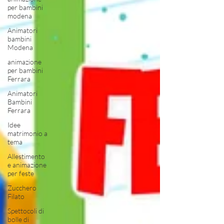
per bambini
modena
Animatori
bambini
Modena
animazione
per bambini
Ferrara
Animatori
Bambini
Ferrara
Idee
matrimonio a
tema
Allestimento
e animazione
per feste
Zucchero
Filato
Spettocoli di
bolle di