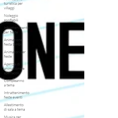
turistica per
villaggi
Noleggio
gonfiabili
Intrattenimento
per feste
Animazione
festa bimbi
Animatori per
feste
Agenzia di
animazione e
spettacoli
Compleanno
a tema
Intrattenimento
feste eventi
Allestimento
di sala a tema
Musica per