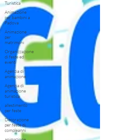
Turistica
Animazione
per bambini a
Padova
Animazione
per
matrimoni
Organizzazione
di feste ed
eventi
Agenzia di
animazione
Agenzia di
animazione
turistica
allestimento
per feste
Decorazione
per feste di
compleanni
animazione