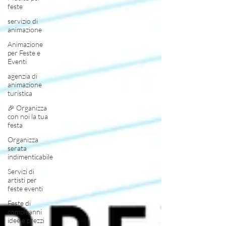
feste
servizio di
animazione
Animazione
per Feste e
Eventi
agenzia di
animazione
turistica
🎉 Organizza
con noi la tua
festa
Organizza
serata
indimenticabile
Servizi di
artisti per
feste eventi
Feste di
compleanni
idee e prezzi