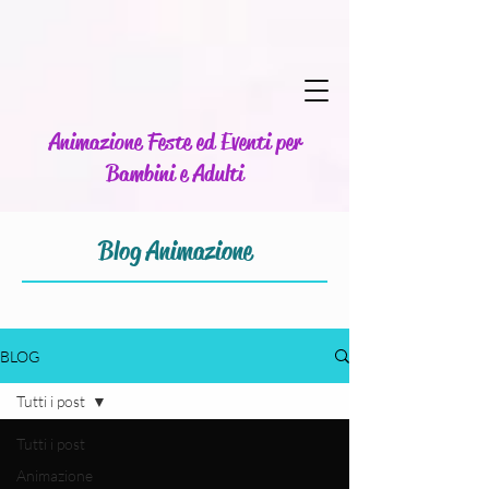
Animazione Feste ed Eventi per
Bambini e Adulti
Blog Animazione
BLOG
Tutti i post
Tutti i post
Animazione