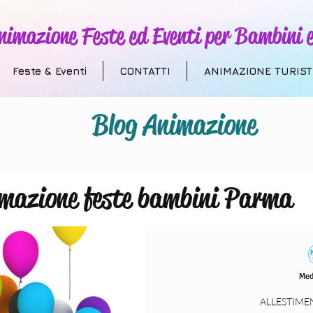
nimazione Feste ed Eventi per Bambini e
Feste & Eventi
CONTATTI
ANIMAZIONE TURIST
Blog Animazione
mazione feste bambini Parma
 Addobbi a Tema
Animazione T
Med
villaggi turistici
compleanni
ALLESTIME