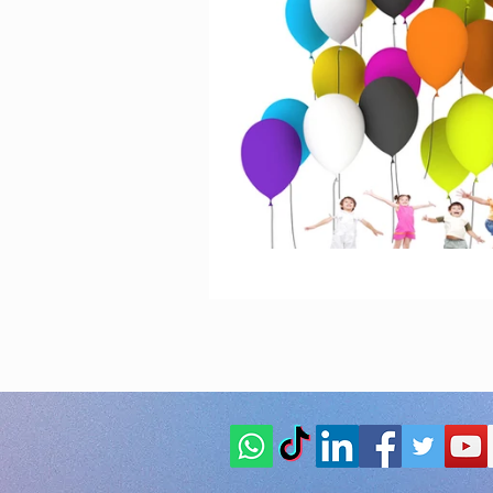
Animazione Pe
stagione estiva
Speciale Natal
feste per bambi
Animazione pe