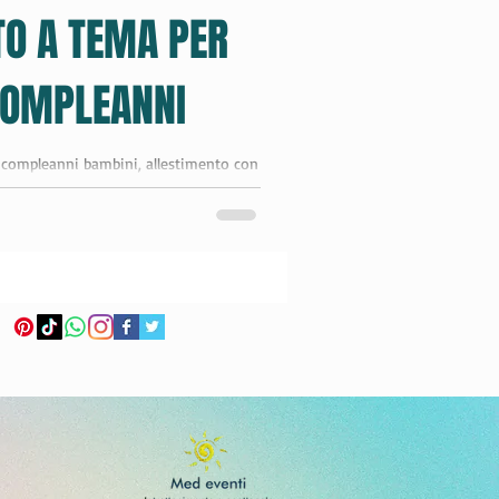
TO A TEMA PER
natale
 COMPLEANNI
i compleanni bambini, allestimento con
rincipesse, bing, hulk, minnie,...
con i bambini