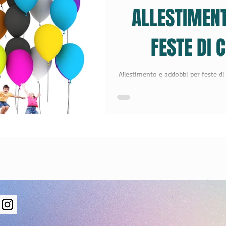
ALLESTIMEN
r Compleanni
animazione per 
FESTE DI
intrattenimento e spettacolo
Allestimento e addobbi per feste d
palloncini a tema spiderman, p
e 2023
diventare animatore
ni
lavora con noi
lavorare 
r bambini Cremona