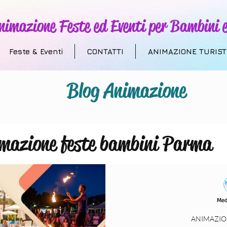
nimazione Feste ed Eventi per Bambini e
Feste & Eventi
CONTATTI
ANIMAZIONE TURIST
Blog Animazione
mazione feste bambini Parma
 Addobbi a Tema
Animazione T
Med
villaggi turistici
compleanni
ANIMAZIO