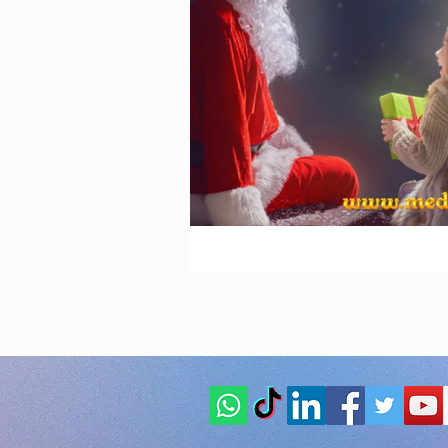
Animazione Pe
stagione estiva
Speciale Natal
feste per bambi
Animazione pe