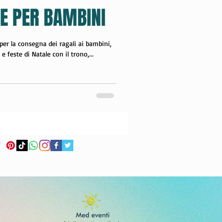
E PER BAMBINI
natale
er la consegna dei ragali ai bambini,
e feste di Natale con il trono,...
con i bambini