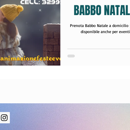
BABBO NATAL
r Compleanni
animazione per 
Prenota Babbo Natale a domicilio p
disponibile anche per eventi 
intrattenimento e spettacolo
e 2023
diventare animatore
ni
lavora con noi
lavorare 
r bambini Cremona