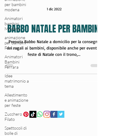
per bambini
modena
Animatori
bambini
1 dic 2022
Modena
animazione
BABBO NATALE PER BAMBINI
per bambini
Ferrara
Animatori
Prenota Babbo Natale a domicilio per la consegna
Bambini
dei ragali ai bambini, disponibile anche per eventi e
Ferrara
feste di Natale con il trono,...
Idee
matrimonio a
tema
Allestimento
e animazione
per feste
Zucchero
Filato
Spettocoli di
bolle di