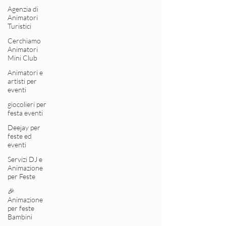
Agenzia di
Animatori
Turistici
Cerchiamo
Animatori
Mini Club
Animatori e
artisti per
eventi
giocolieri per
festa eventi
Deejay per
feste ed
eventi
Servizi DJ e
Animazione
per Feste
🎉
Animazione
per feste
Bambini