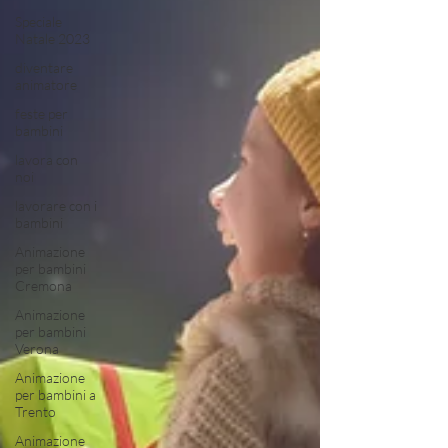
Speciale
Natale 2023
diventare
animatore
feste per
bambini
lavora con
noi
lavorare con i
bambini
Animazione
per bambini
Cremona
Animazione
per bambini
Verona
Animazione
per bambini a
Trento
Animazione