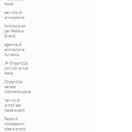
feste
servizio di
animazione
Animazione
per Feste e
Eventi
agenzia di
animazione
turistica
🎉 Organizza
con noi la tua
festa
Organizza
serata
indimenticabile
Servizi di
artisti per
feste eventi
Feste di
compleanni
idee e prezzi