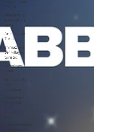
feste bambini
Parma
Allestimento
e Addobbi a
Tema
Animazione
Turistica
animazione
per villaggi
turistici
compleanni
bambini
Animazione
Per
Compleanni
animazione
per natale
stagione
estiva
intrattenimento
e spettacolo