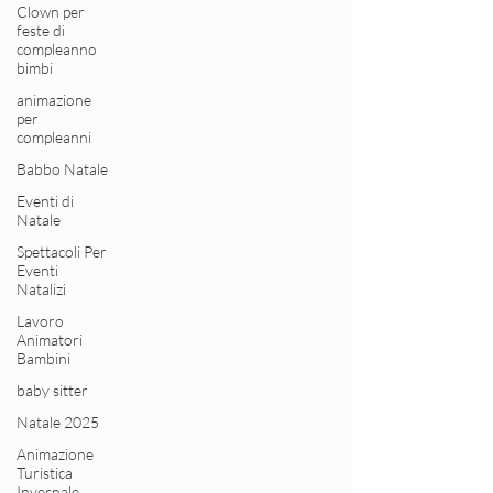
Clown per
feste di
compleanno
bimbi
animazione
per
compleanni
Babbo Natale
Eventi di
Natale
Spettacoli Per
Eventi
Natalizi
Lavoro
Animatori
Bambini
baby sitter
Natale 2025
Animazione
Turistica
Invernale