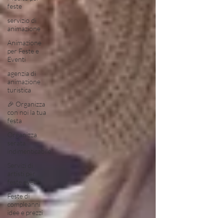
feste
servizio di
animazione
Animazione
per Feste e
Eventi
agenzia di
animazione
turistica
🎉 Organizza
con noi la tua
festa
Organizza
serata
indimenticabile
Servizi di
artisti per
feste eventi
Feste di
compleanni
idee e prezzi