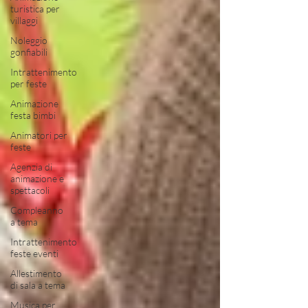
turistica per
villaggi
Noleggio
gonfiabili
Intrattenimento
per feste
Animazione
festa bimbi
Animatori per
feste
Agenzia di
animazione e
spettacoli
Compleanno
a tema
Intrattenimento
feste eventi
Allestimento
di sala a tema
Musica per