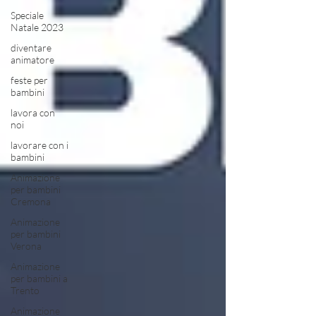
Speciale
Natale 2023
diventare
animatore
feste per
bambini
lavora con
noi
lavorare con i
bambini
Animazione
per bambini
Cremona
Animazione
per bambini
Verona
Animazione
per bambini a
Trento
Animazione