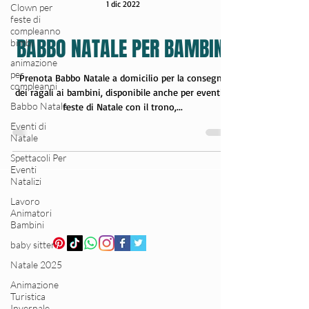
Clown per
feste di
compleanno
1 dic 2022
bimbi
animazione
BABBO NATALE PER BAMBINI
per
compleanni
Babbo Natale
Prenota Babbo Natale a domicilio per la consegna
dei ragali ai bambini, disponibile anche per eventi e
Eventi di
feste di Natale con il trono,...
Natale
Spettacoli Per
Eventi
Natalizi
Lavoro
Animatori
Bambini
baby sitter
Natale 2025
Animazione
Turistica
Invernale