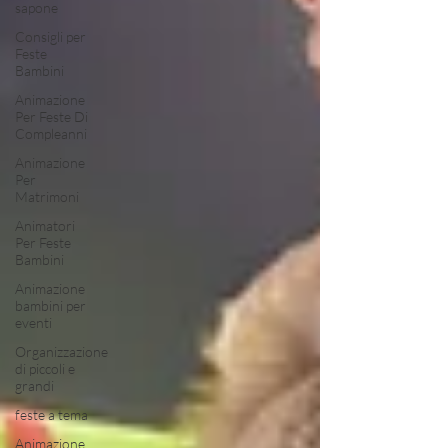
sapone
Consigli per
Feste
Bambini
Animazione
Per Feste Di
Compleanni
Animazione
Per
Matrimoni
Animatori
Per Feste
Bambini
Animazione
bambini per
eventi
Organizzazione
di piccoli e
grandi
feste a tema
Animazione