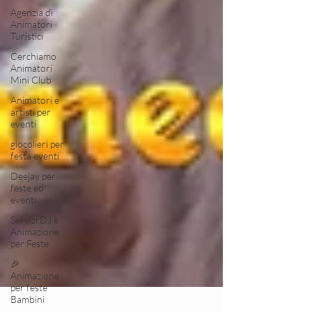
Agenzia di
Animatori
Turistici
Cerchiamo
Animatori
Mini Club
Animatori e
artisti per
eventi
giocolieri per
festa eventi
Deejay per
feste ed
eventi
Servizi DJ e
Animazione
per Feste
🎉
Animazione
per feste
Bambini