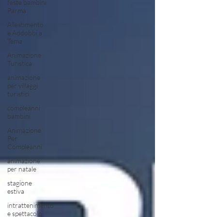
feste bambini
Parma
Allestimento
e Addobbi a
Tema
Animazione
Turistica
animazione
per villaggi
turistici
compleanni
bambini
Animazione
Per
Compleanni
animazione
per natale
stagione
estiva
intrattenimento
e spettacolo