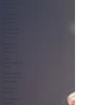
per bambini
modena
Animatori
bambini
Modena
animazione
per bambini
Ferrara
Animatori
Bambini
Ferrara
Idee
matrimonio a
tema
Allestimento
e animazione
per feste
Zucchero
Filato
Spettocoli di
bolle di