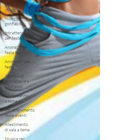
turistica per
villaggi
Noleggio
gonfiabili
Intrattenimento
per feste
Animazione
festa bimbi
Animatori per
feste
Agenzia di
animazione e
spettacoli
Compleanno
a tema
Intrattenimento
feste eventi
Allestimento
di sala a tema
Musica per