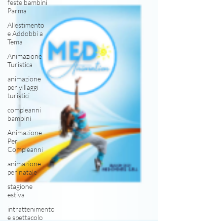
feste bambini
Parma
Allestimento
e Addobbi a
Tema
Animazione
Turistica
animazione
per villaggi
turistici
compleanni
bambini
Animazione
Per
Compleanni
animazione
per natale
stagione
estiva
intrattenimento
e spettacolo