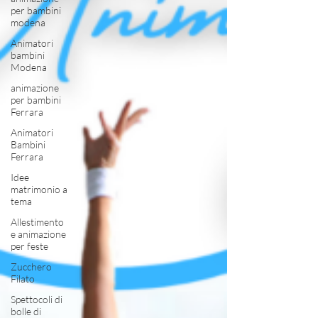
per bambini
modena
Animatori
bambini
Modena
animazione
per bambini
Ferrara
Animatori
Bambini
Ferrara
Idee
matrimonio a
tema
Allestimento
e animazione
per feste
Zucchero
Filato
Spettocoli di
bolle di