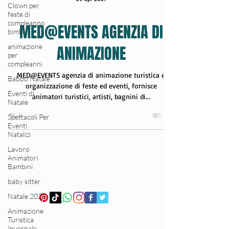
Clown per
feste di
29 apr 2021
compleanno
bimbi
animazione
MED@EVENTS AGENZIA DI
per
compleanni
ANIMAZIONE
Babbo Natale
Eventi di
MED@EVENTS agenzia di animazione turistica e
Natale
organizzazione di feste ed eventi, fornisce
Spettacoli Per
animatori turistici, artisti, bagnini di...
Eventi
Natalizi
Lavoro
Animatori
Bambini
baby sitter
Natale 2025
Animazione
Turistica
Invernale