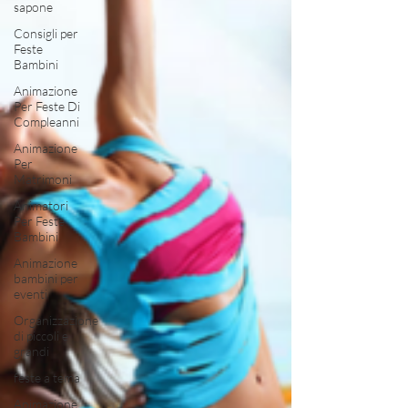
sapone
Consigli per
Feste
Bambini
Animazione
Per Feste Di
Compleanni
Animazione
Per
Matrimoni
Animatori
Per Feste
Bambini
Animazione
bambini per
eventi
Organizzazione
di piccoli e
grandi
feste a tema
Animazione