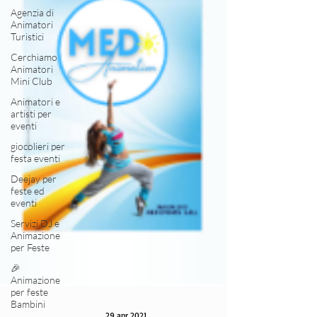
Agenzia di
Animatori
Turistici
Cerchiamo
Animatori
Mini Club
Animatori e
artisti per
eventi
giocolieri per
festa eventi
Deejay per
feste ed
eventi
Servizi DJ e
Animazione
per Feste
🎉
Animazione
per feste
Bambini