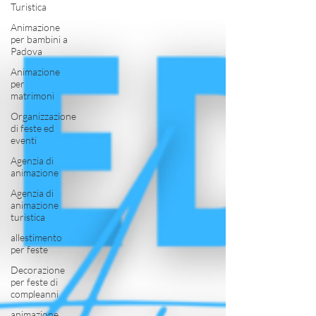
Turistica
Animazione
per bambini a
Padova
Animazione
per
matrimoni
Organizzazione
di feste ed
eventi
Agenzia di
animazione
Agenzia di
animazione
turistica
allestimento
per feste
Decorazione
per feste di
compleanni
animazione