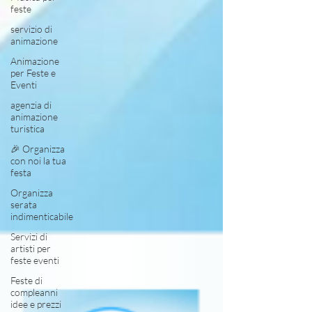
feste
servizio di
animazione
Animazione
per Feste e
Eventi
agenzia di
animazione
turistica
🎉 Organizza
con noi la tua
festa
Organizza
serata
indimenticabile
Servizi di
artisti per
feste eventi
Feste di
compleanni
idee e prezzi