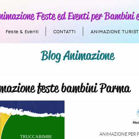
nimazione Feste ed Eventi per Bambini e
Feste & Eventi
CONTATTI
ANIMAZIONE TURIST
Blog Animazione
mazione feste bambini Parma
 Addobbi a Tema
Animazione T
Med
villaggi turistici
compleanni
ANIMAZIONE PER 