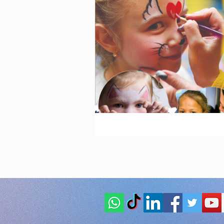
Animazione Pe
stagione estiva
Speciale Natal
feste per bambi
Animazione pe