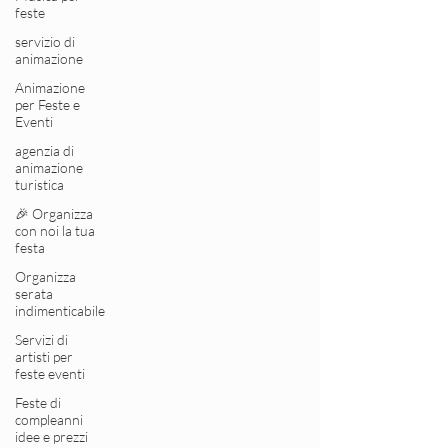
feste
servizio di
animazione
Animazione
per Feste e
Eventi
agenzia di
animazione
turistica
🎉 Organizza
con noi la tua
festa
Organizza
serata
indimenticabile
Servizi di
artisti per
feste eventi
Feste di
compleanni
idee e prezzi