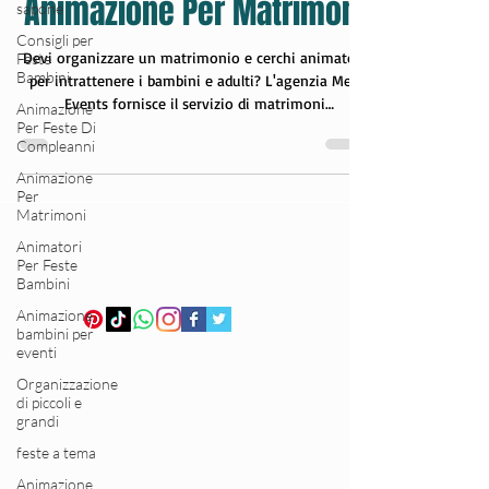
sapone
Consigli per
Animazione Per Matrimoni
Feste
Bambini
Devi organizzare un matrimonio e cerchi animatori
Animazione
per intrattenere i bambini e adulti? L'agenzia Med
Per Feste Di
Compleanni
Events fornisce il servizio di matrimoni
dall'allestimento e addobbo all'animazione per
Animazione
bambini e adulti. I nostri animatori esperti
Per
Matrimoni
disponibile in diverse città e provincia del nord e
centro Italia e tutti i giorni della settimana. Cerchi
Animatori
idee come organizzare un matrimonio a tema?
Per Feste
Bambini
Contattaci. Intrattenimento per bambini durante il
matrimonio con attività creativa, giochi, mu
Animazione
bambini per
eventi
Organizzazione
di piccoli e
grandi
feste a tema
Animazione