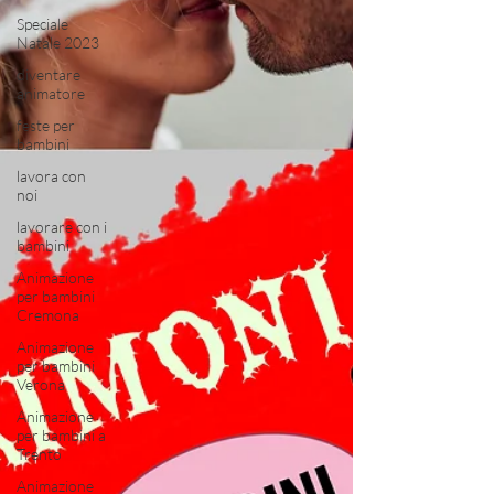
Speciale
Natale 2023
diventare
animatore
feste per
bambini
lavora con
noi
lavorare con i
bambini
Animazione
per bambini
Cremona
Animazione
per bambini
Verona
Animazione
per bambini a
Trento
Animazione