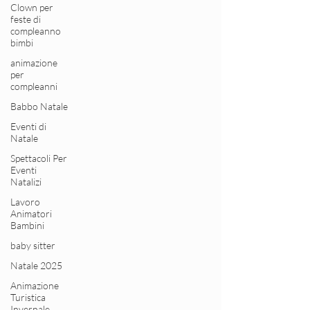
Clown per
feste di
compleanno
bimbi
animazione
per
compleanni
Babbo Natale
Eventi di
Natale
Spettacoli Per
Eventi
Natalizi
Lavoro
Animatori
Bambini
baby sitter
Natale 2025
Animazione
Turistica
Invernale