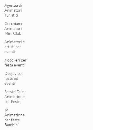
Agenzia di
Animatori
Turistici
Cerchiamo
Animatori
Mini Club
Animatori e
artisti per
eventi
giocolieri per
festa eventi
Deejay per
feste ed
eventi
Servizi DJ e
Animazione
per Feste
🎉
Animazione
per feste
Bambini