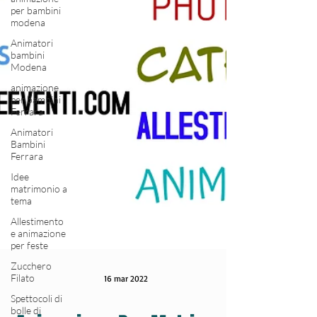
per bambini
modena
Animatori
bambini
Modena
animazione
per bambini
Ferrara
Animatori
Bambini
Ferrara
Idee
matrimonio a
tema
Allestimento
e animazione
per feste
Zucchero
Filato
Spettocoli di
16 mar 2022
bolle di