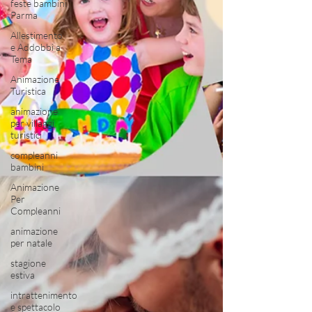
feste bambini
Parma
Allestimento
e Addobbi a
Tema
Animazione
Turistica
animazione
per villaggi
turistici
compleanni
bambini
Animazione
Per
Compleanni
animazione
per natale
stagione
estiva
intrattenimento
e spettacolo