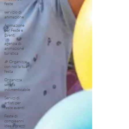
feste
servizio di
animazione
Animazione
per Feste e
Eventi
agenzia di
animazione
turistica
🎉 Organizza
con noi la tua
festa
Organizza
serata
indimenticabile
Servizi di
artisti per
feste eventi
Feste di
compleanni
idee e prezzi