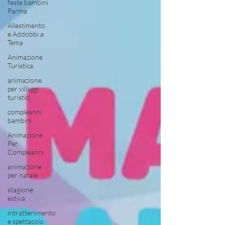
feste bambini
Parma
Allestimento
e Addobbi a
Tema
Animazione
Turistica
animazione
per villaggi
turistici
compleanni
bambini
Animazione
Per
Compleanni
animazione
per natale
stagione
estiva
intrattenimento
e spettacolo