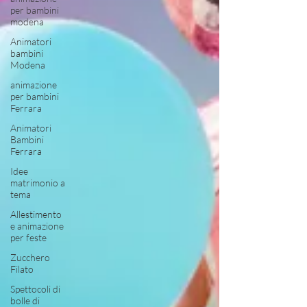
per bambini
modena
Animatori
bambini
Modena
animazione
per bambini
Ferrara
Animatori
Bambini
Ferrara
Idee
matrimonio a
tema
Allestimento
e animazione
per feste
Zucchero
Filato
Spettocoli di
bolle di