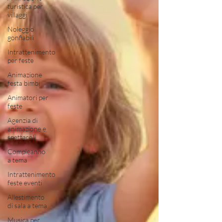
turistica per
villaggi
Noleggio
gonfiabili
Intrattenimento
per feste
Animazione
festa bimbi
Animatori per
feste
Agenzia di
animazione e
spettacoli
Compleanno
a tema
Intrattenimento
feste eventi
Allestimento
di sala a tema
Musica per