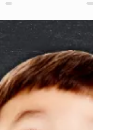
Rendi la tua festa a Reggio Emilia davvero speciale
con i nostri servizi di animazione per bambini e
adulti! Offriamo intrattenimento su misura per
compleanni, matrimoni, eventi aziendali, feste di
piazza e serate a tema con musica, dj e karaoke.
Allestimenti, addobbi e location a disposizione per
creare l’atmosfera perfetta. Scopri come rendere
ogni evento unico con animatori professionisti a
Reggio Emilia e provincia!