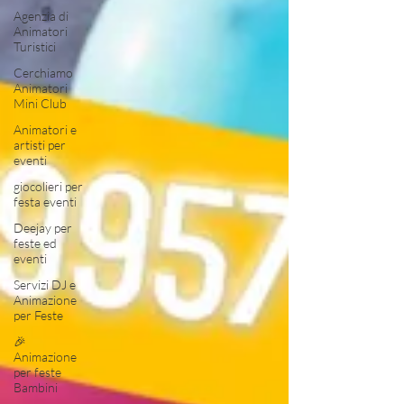
Agenzia di
Animatori
Turistici
Cerchiamo
Animatori
Mini Club
Animatori e
artisti per
eventi
giocolieri per
festa eventi
Deejay per
feste ed
eventi
Servizi DJ e
Animazione
per Feste
🎉
Animazione
per feste
Bambini