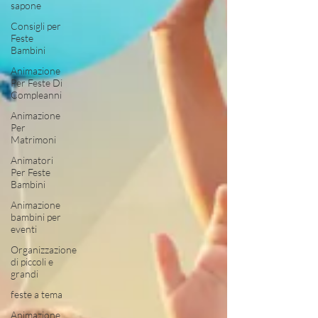
sapone
Consigli per
Feste
Bambini
Animazione
Per Feste Di
Compleanni
Animazione
Per
Matrimoni
Animatori
Per Feste
Bambini
Animazione
bambini per
eventi
Organizzazione
di piccoli e
grandi
feste a tema
Animazione