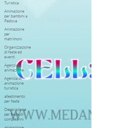
Turistica
Animazione
per bambini a
Padova
Animazione
per
matrimoni
Organizzazione
di feste ed
eventi
Agenzia di
animazione
Agenzia di
animazione
turistica
allestimento
per feste
Decorazione
per feste di
compleanni
animazione