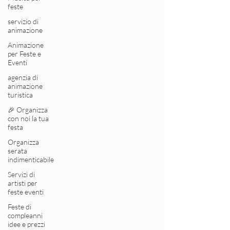
feste
servizio di
animazione
Animazione
per Feste e
Eventi
agenzia di
animazione
turistica
🎉 Organizza
con noi la tua
festa
Organizza
serata
indimenticabile
Servizi di
artisti per
feste eventi
Feste di
compleanni
idee e prezzi