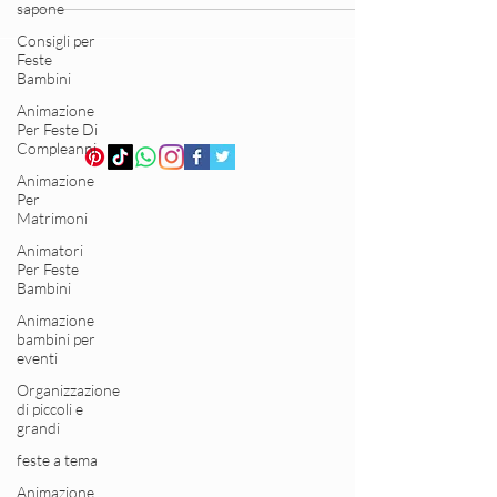
sapone
bolle di sapone, spettacolo di magia, sculture di
palloncini. Allestimento di sala a tema con palloncini
Consigli per
per compleanni, matrimoni, eventi a Ferrara. Nostri
Feste
Bambini
animatori e artisti professionisti disponibili per
feste eventi bambini e adulti in provincia di Ferrara.
Animazione
Sei di Ferrara o provincia e stai per organizzare una
Per Feste Di
Compleanni
festa o un evento
Animazione
Per
Matrimoni
Animatori
Per Feste
Bambini
Animazione
bambini per
eventi
Organizzazione
di piccoli e
grandi
feste a tema
Animazione