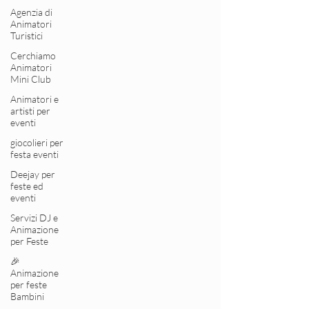
Agenzia di
Animatori
Turistici
Cerchiamo
Animatori
Mini Club
Animatori e
artisti per
eventi
giocolieri per
festa eventi
Deejay per
feste ed
eventi
Servizi DJ e
Animazione
per Feste
🎉
Animazione
per feste
Bambini