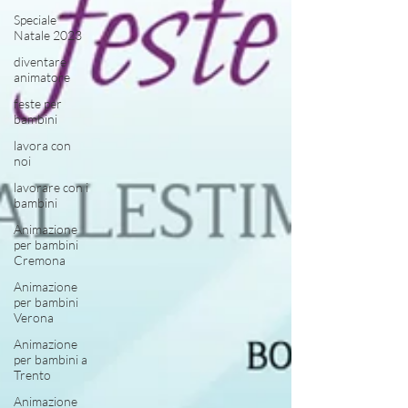
Speciale
Natale 2023
diventare
animatore
feste per
bambini
lavora con
noi
lavorare con i
bambini
Animazione
per bambini
Cremona
Animazione
per bambini
Verona
Animazione
per bambini a
Trento
Animazione