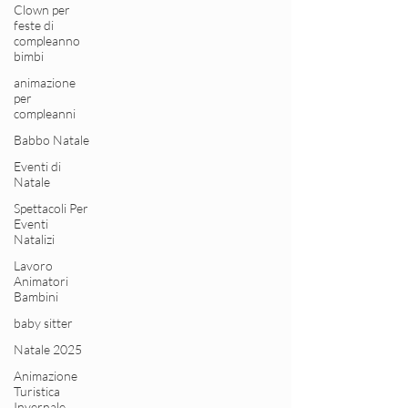
Clown per
feste di
compleanno
bimbi
animazione
per
compleanni
Babbo Natale
Eventi di
Natale
Spettacoli Per
Eventi
Natalizi
Lavoro
Animatori
Bambini
baby sitter
Natale 2025
Animazione
Turistica
Invernale