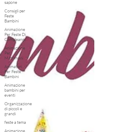
sapone
Consigli per
Feste
Bambini
Animazione
Per Feste Di
Compleanni
Animazione
Per
Matrimoni
Animatori
Per Feste
Bambini
Animazione
bambini per
eventi
Organizzazione
di piccoli e
grandi
feste a tema
Animazione