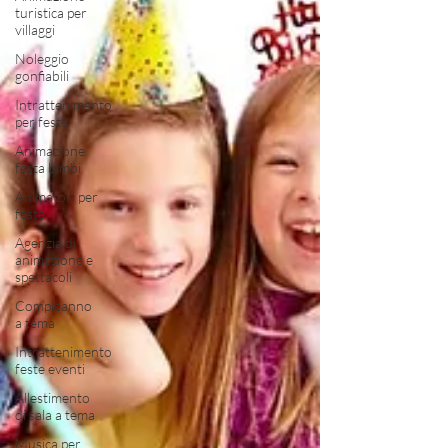
turistica per
villaggi
Noleggio
gonfiabili
Intrattenimento
per feste
Animazione
festa bimbi
Animatori per
feste
Agenzia di
animazione e
spettacoli
Compleanno
a tema
Intrattenimento
feste eventi
Allestimento
di sala a tema
Musica per