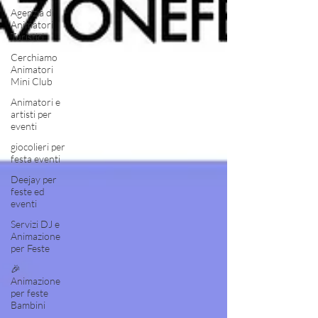
Agenzia di
Animatori
Turistici
Cerchiamo
Animatori
Mini Club
Animatori e
artisti per
eventi
giocolieri per
festa eventi
Deejay per
feste ed
eventi
Servizi DJ e
Animazione
per Feste
🎉
Animazione
per feste
Bambini