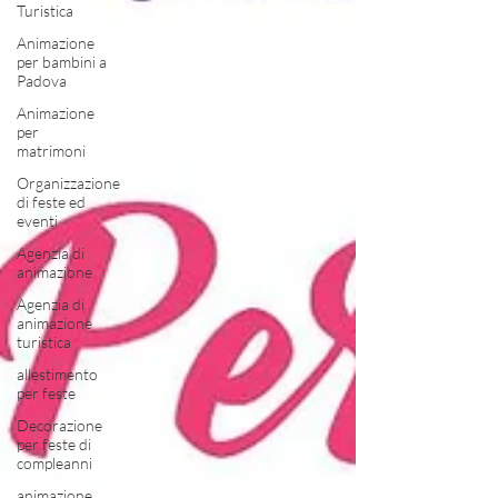
Turistica
Animazione
per bambini a
Padova
Animazione
per
matrimoni
Organizzazione
di feste ed
eventi
Agenzia di
animazione
Agenzia di
animazione
turistica
allestimento
per feste
Decorazione
per feste di
compleanni
animazione