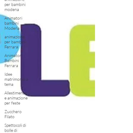
per bambini
modena
Animatori
bambini
Modena
animazione
per bambini
Ferrara
Animatori
Bambini
Ferrara
Idee
matrimonio a
tema
Allestimento
e animazione
per feste
Zucchero
Filato
Spettocoli di
bolle di