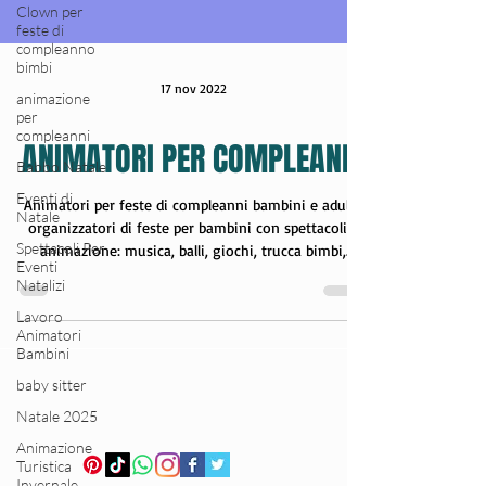
Clown per
feste di
compleanno
bimbi
animazione
per
17 nov 2022
compleanni
Babbo Natale
ANIMATORI PER COMPLEANNI
Eventi di
Natale
Spettacoli Per
Animatori per feste di compleanni bambini e adulti,
Eventi
organizzatori di feste per bambini con spettacoli e
Natalizi
animazione: musica, balli, giochi, trucca bimbi,
Lavoro
magia, bolle, gonfiabili, zucchero filato, popcorn,
Animatori
palloncini, karaoke, disco, laboratorio...
Bambini
Intrattenimento per bambini e adulti durante il
baby sitter
compleanno con spettacoli divertenti e convolgenti.
Organizzazione di feste di compleanni con uno o più
Natale 2025
animatori professionisti per rendere il compleanno
Animazione
magico e indimenticabile. Ani
Turistica
Invernale