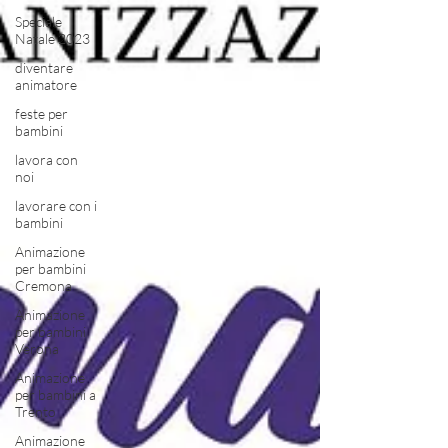
Speciale
Natale 2023
diventare
animatore
feste per
bambini
lavora con
noi
lavorare con i
bambini
Animazione
per bambini
Cremona
Animazione
per bambini
Verona
Animazione
per bambini a
Trento
Animazione