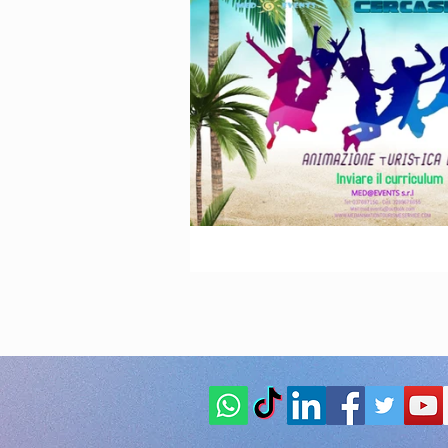
Animazione Pe
stagione estiva
Speciale Natal
feste per bambi
Animazione pe