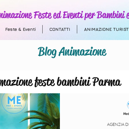
nimazione Feste ed Eventi per Bambini e
Feste & Eventi
CONTATTI
ANIMAZIONE TURIST
Blog Animazione
mazione feste bambini Parma
 Addobbi a Tema
Animazione T
Med
villaggi turistici
compleanni
AGENZIA D