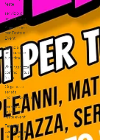
feste
servizio di
animazione
Animazione
per Feste e
Eventi
agenzia di
animazione
turistica
🎉 Organizza
con noi la tua
festa
Organizza
serata
indimenticabile
Servizi di
artisti per
feste eventi
Feste di
compleanni
idee e prezzi