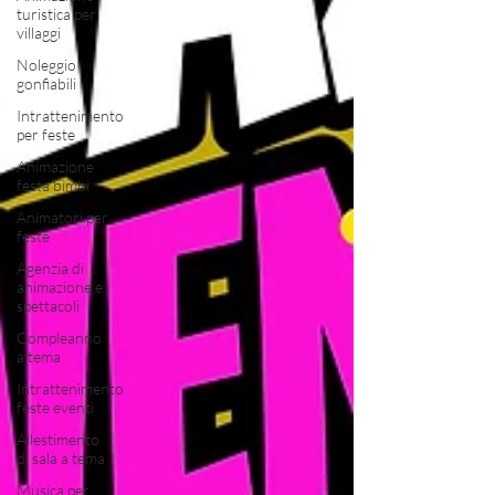
turistica per
villaggi
Noleggio
gonfiabili
Intrattenimento
per feste
Animazione
festa bimbi
Animatori per
feste
Agenzia di
animazione e
spettacoli
Compleanno
a tema
Intrattenimento
feste eventi
Allestimento
di sala a tema
Musica per