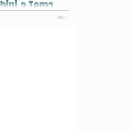
bini a Tema
ltre 40 Città
ione natalizia e intrattenimento per
bardia, Veneto, Liguria e Toscana.
ta in un evento magico!
talia
o a tema