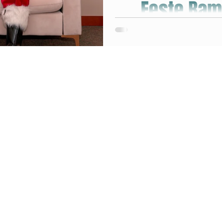
Feste Bam
 feste di compleanni
Natale in O
Babbo Natale a domicilio, animaz
bambini in Emilia Romagna, Lom
Trasforma la tua fes
d’I
r bambini modena
bini Modena
 bambini Ferrara
bini Ferrara
Idee matrimoni