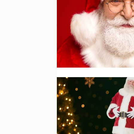
Animazione Pe
stagione estiva
Speciale Natal
feste per bambi
Animazione pe