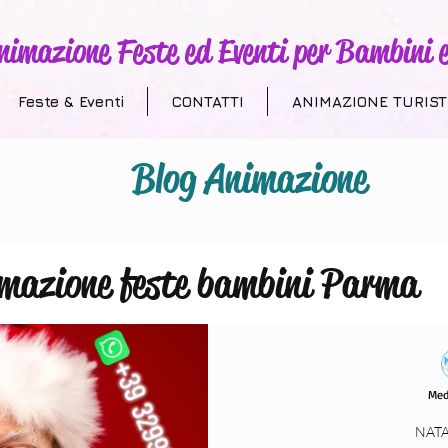
nimazione Feste ed Eventi per Bambini e
Feste & Eventi
CONTATTI
ANIMAZIONE TURIST
Blog Animazione
mazione feste bambini Parma
 Addobbi a Tema
Animazione T
Med
villaggi turistici
compleanni
NATA