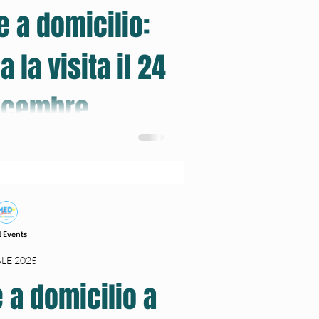
e a domicilio:
natale
 la visita il 24
dicembre
i come funziona la visita il 24 e 25
, emozioni e magia per bambini.
con i bambini
 Events
LE 2025
 a domicilio a