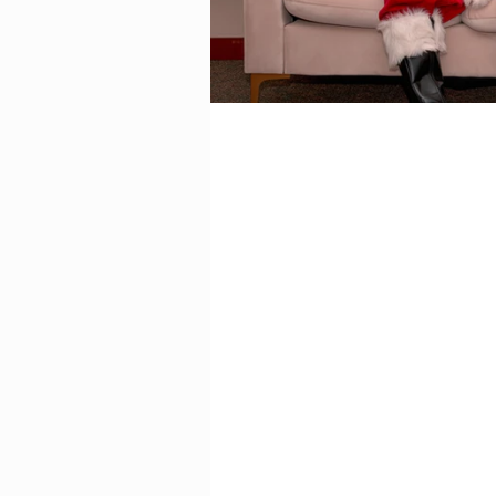
Decorazione per
animazione pe
Animatori bam
animazione per
Animatori Bam