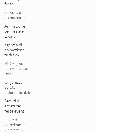
feste
servizio di
animazione
Animazione
per Feste e
Eventi
agenzia di
animazione
turistica
🎉 Organizza
con noi la tua
festa
Organizza
serata
indimenticabile
Servizi di
artisti per
feste eventi
Feste di
compleanni
idee e prezzi