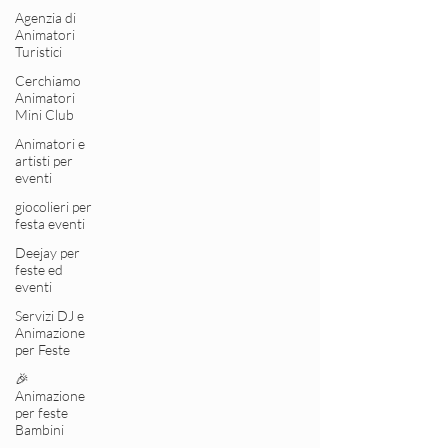
Agenzia di
Animatori
Turistici
Cerchiamo
Animatori
Mini Club
Animatori e
artisti per
eventi
giocolieri per
festa eventi
Deejay per
feste ed
eventi
Servizi DJ e
Animazione
per Feste
🎉
Animazione
per feste
Bambini