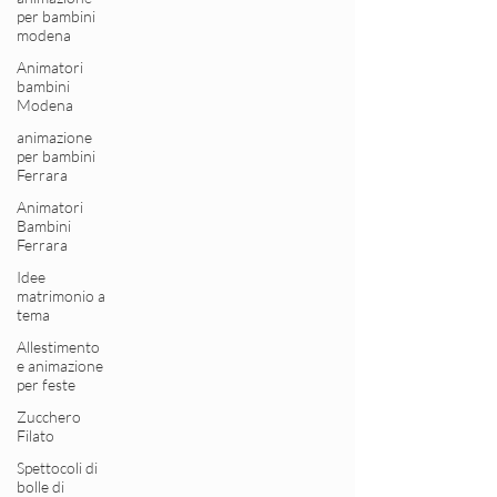
per bambini
modena
Animatori
bambini
Modena
animazione
per bambini
Ferrara
Animatori
Bambini
Ferrara
Idee
matrimonio a
tema
Allestimento
e animazione
per feste
Zucchero
Filato
Spettocoli di
bolle di