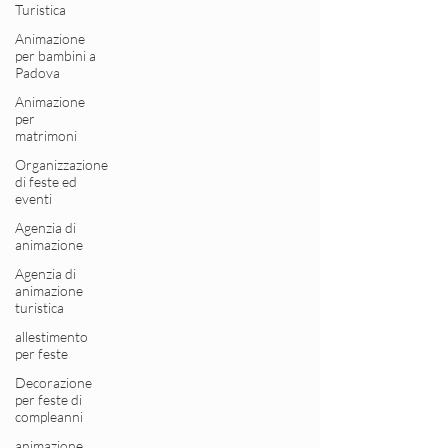
Turistica
Animazione
per bambini a
Padova
Animazione
per
matrimoni
Organizzazione
di feste ed
eventi
Agenzia di
animazione
Agenzia di
animazione
turistica
allestimento
per feste
Decorazione
per feste di
compleanni
animazione