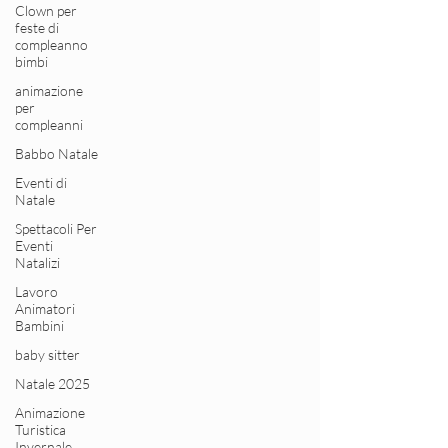
Clown per
feste di
compleanno
bimbi
animazione
per
compleanni
Babbo Natale
Eventi di
Natale
Spettacoli Per
Eventi
Natalizi
Lavoro
Animatori
Bambini
baby sitter
Natale 2025
Animazione
Turistica
Invernale